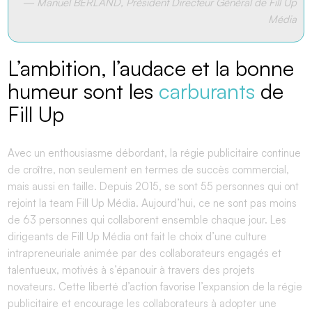
—
Manuel BERLAND
,
Président Directeur Général de Fill Up
Média
L’ambition, l’audace et la bonne
humeur sont les
carburants
de
Fill Up
Avec un enthousiasme débordant, la régie publicitaire continue
de croître, non seulement en termes de succès commercial,
mais aussi en taille. Depuis 2015, se sont 55 personnes qui ont
rejoint la team Fill Up Média. Aujourd’hui, ce ne sont pas moins
de 63 personnes qui collaborent ensemble chaque jour. Les
dirigeants de Fill Up Média ont fait le choix d’une culture
intrapreneuriale animée par des collaborateurs engagés et
talentueux, motivés à s’épanouir à travers des projets
novateurs. Cette liberté d’action favorise l’expansion de la régie
publicitaire et encourage les collaborateurs à adopter une