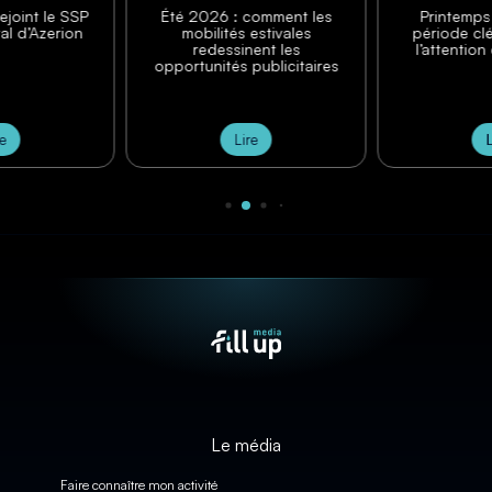
rejoint le SSP
Été 2026 : comment les
Printemps
al d’Azerion
mobilités estivales
période cl
redessinent les
l’attention
opportunités publicitaires
re
Lire
L
Le média
Faire connaître mon activité