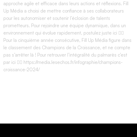
approche agile et efficace dans leurs actions et réflexions. Fill
Up Média a choisi de mettre confiance à ses collaborateurs
pour les autonomiser et soutenir l’éclosion de talents
prometteurs. Pour rejoindre une équipe dynamique, dans un
environnement qui évolue rapidement, postulez juste ici 👉🏽
Pour la cinquième année consécutive, Fill Up Média figure dans
le classement des Champions de la Croissance, et ne compte
pas s’arrêter là ! Pour retrouver l’intégralité du palmarès c’est
par ici 👉🏽 https://media.lesechos.fr/infographie/champions-
croissance-2024/