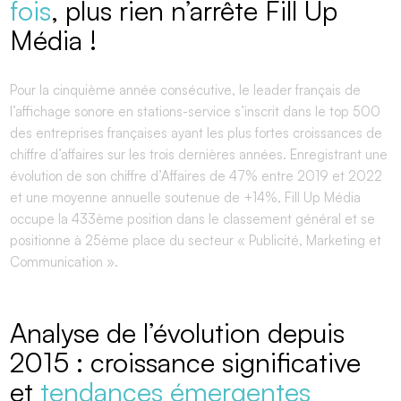
fois
, plus rien n’arrête Fill Up
Média !
Pour la cinquième année consécutive, le leader français de
l’affichage sonore en stations-service s’inscrit dans le top 500
des entreprises françaises ayant les plus fortes croissances de
chiffre d’affaires sur les trois dernières années. Enregistrant une
évolution de son chiffre d’Affaires de 47% entre 2019 et 2022
et une moyenne annuelle soutenue de +14%, Fill Up Média
occupe la 433ème position dans le classement général et se
positionne à 25ème place du secteur « Publicité, Marketing et
Communication ».
Analyse de l’évolution depuis
2015 : croissance significative
et
tendances émergentes