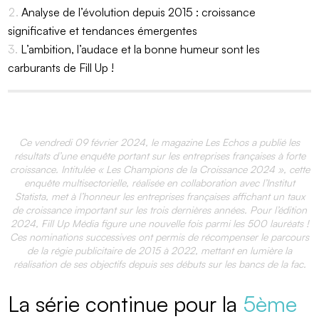
Analyse de l’évolution depuis 2015 : croissance
significative et tendances émergentes
L’ambition, l’audace et la bonne humeur sont les
carburants de Fill Up !
Ce vendredi 09 février 2024, le magazine Les Echos a publié les
résultats d’une enquête portant sur les entreprises françaises à forte
croissance. Intitulée « Les Champions de la Croissance 2024 », cette
enquête multisectorielle, réalisée en collaboration avec l’Institut
Statista, met à l’honneur les entreprises françaises affichant un taux
de croissance important sur les trois dernières années. Pour l’édition
2024, Fill Up Média figure une nouvelle fois parmi les 500 lauréats !
Ces nominations successives ont permis de récompenser le parcours
de la régie publicitaire de 2015 à 2022, mettant en lumière la
réalisation de ses objectifs depuis ses débuts sur les bancs de la fac.
La série continue pour la
5ème