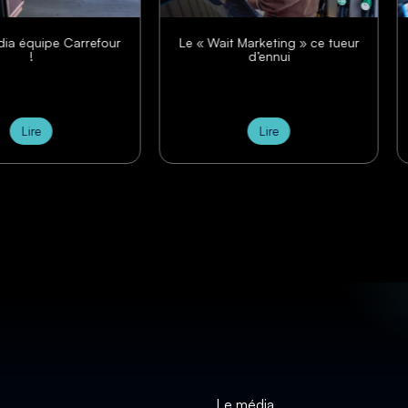
Le « Wait Marketing » ce tueur
Fill Up Média rejoin
d’ennui
Improve Digital d’
Lire
Lire
Le média