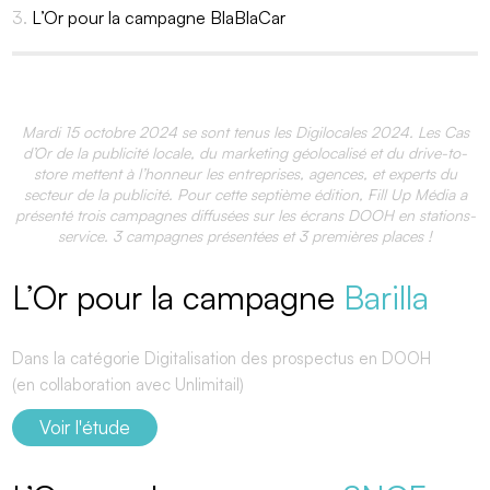
L’Or pour la campagne BlaBlaCar
Mardi 15 octobre 2024 se sont tenus les Digilocales 2024. Les Cas
d’Or de la publicité locale, du marketing géolocalisé et du drive-to-
store mettent à l’honneur les entreprises, agences, et experts du
secteur de la publicité. Pour cette septième édition, Fill Up Média a
présenté trois campagnes diffusées sur les écrans DOOH en stations-
service. 3 campagnes présentées et 3 premières places !
L’Or pour la campagne
Barilla
Dans la catégorie Digitalisation des prospectus en DOOH
(en collaboration avec Unlimitail)
Voir l'étude