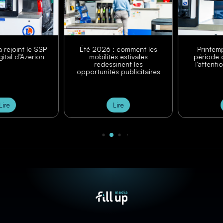
rejoint le SSP
Été 2026 : comment les
Printemps
al d’Azerion
mobilités estivales
période cl
redessinent les
l’attention
opportunités publicitaires
re
Lire
L