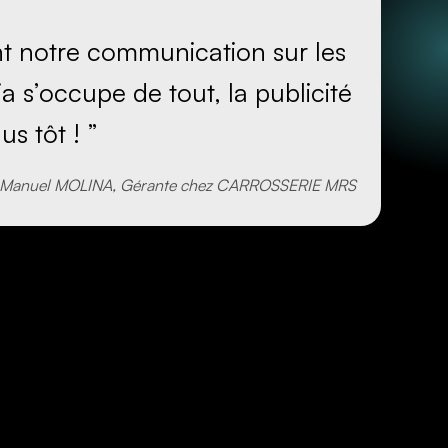
ent notre communication sur
les
dia s’occupe de tout,
la publicité
s tôt ! ”
Manuel MOLINA, Gérante chez
CARROSSERIE MRS