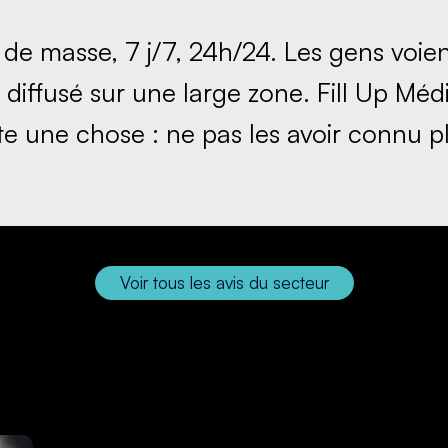
 de masse,
7 j/7, 24h/24. Les gens voi
 diffusé sur
une large zone
. Fill Up Mé
te une chose : ne pas les avoir connu plu
Voir tous les avis du secteur