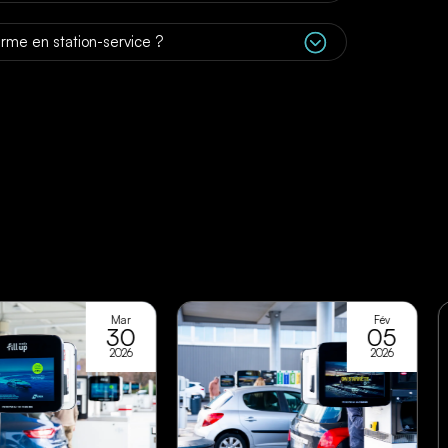
;
terme en station-service ?
Mar
Fév
30
05
2026
2026