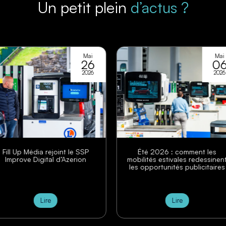
Un petit plein
d’actus ?
Mai
Mai
26
06
2026
2026
t le SSP
Été 2026 : comment les
Printemp
Azerion
mobilités estivales redessinent
clé pour 
les opportunités publicitaires
Lire