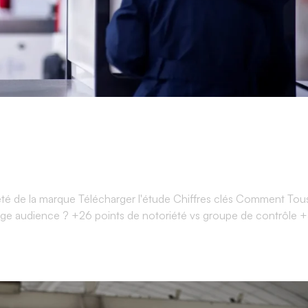
 TOUS ERGO
é de la marque Télécharger l'étude Chiffres clés Comment Tou
arge audience ? +26 points de notoriété vs groupe de contrôle 