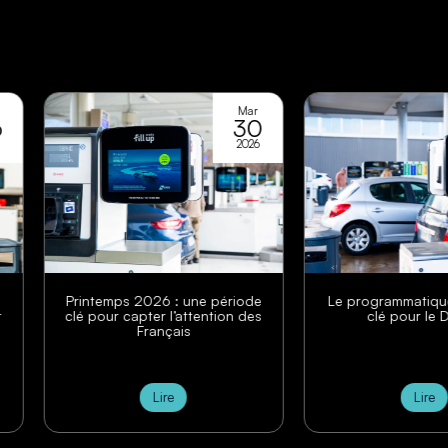
Mar
Fév
30
05
2026
2026
s 2026 : une période
Le programmatique : un levier
capter l’attention des
clé pour le DOOH
Français
Lire
Lire