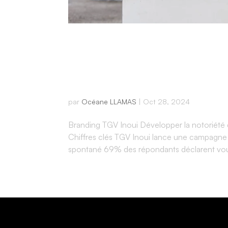
Étude de cas 
Campagne ciblé
par
Océane LLAMAS
|
Oct 28, 2024
Branding TGV Inoui Développer la notoriété d
Chiffres clés TGV Inoui lance une campagne 
spontané 69% des répondants déclarent voul