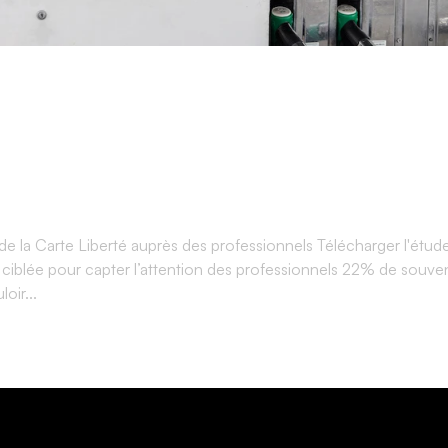
SNCF Voyageurs –
e en stations-servic
e la Carte Liberté auprès des professionnels Télécharger l'étud
ciblée pour capter l’attention des professionnels 22% de souven
oir...