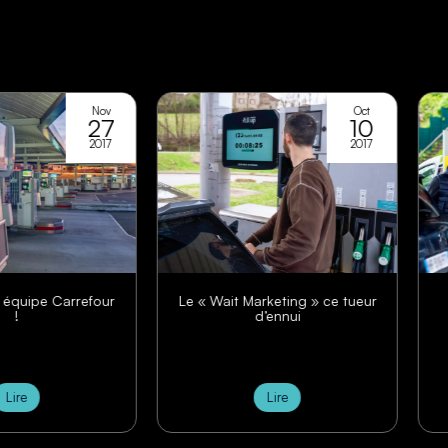
Oct
10
2017
Le « Wait Marketing » ce tueur
Fill Up Média rejoin
d’ennui
Improve Digital d’
Lire
Lire