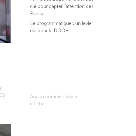
clé pour capter l’attention des
Français
Le programmatique : un levier
clé pour le DOOH
Recent
Comment
s
s
+32
Aucun commentaire à
afficher.