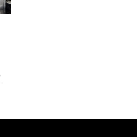
e
e
ir