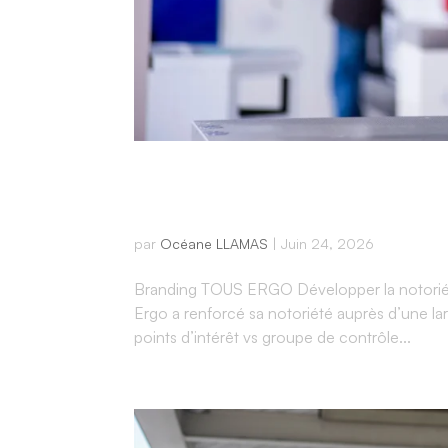
Étude de cas
par
Océane LLAMAS
|
Juin 24, 2026
Branding TOUS ERGO Développer la notoriét
Ergo a renforcé sa notoriété auprès d’une l
points d’intérêt vs groupe de contrôle...