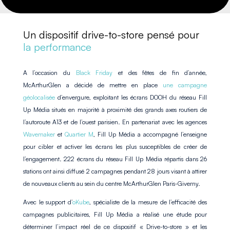
Un dispositif
drive-to-store
pensé pour
la performance
A l’occasion du
Black Friday
et des fêtes de fin d’année
,
McArthurGlen
a décidé de mettre en place
une campagne
géolocalisée
d’envergure, exploitant les écrans
DOOH
du réseau
Fill
Up Média
situés en majorité
à proximité des grands axes routiers
de
l’autoroute A13 et de l’ouest parisien. En partenariat avec les agences
Wavemaker
et
Quartier M
, Fill Up Média a accompagné l’enseigne
pour
cibler
et
activer
les écrans les plus susceptibles
de créer de
l’engagement. 222 écrans
du réseau Fill Up Média répartis dans
26
stations
ont ainsi diffusé
2 campagnes
pendant
28 jours
visant à attirer
de nouveaux clients au sein
du centre McArthurGlen Paris-Giverny.
Avec le support d’
oKube
,
spécialiste de la mesure de l’efficacité des
campagnes publicitaires,
Fill Up Média a réalisé une étude pour
déterminer
l’impact réel
de ce dispositif
« Drive-to-store »
et
les